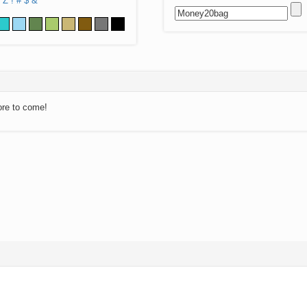
Z
!
#
$
&
ore to come!