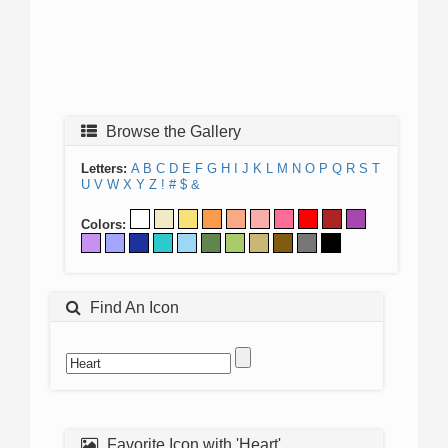
Browse the Gallery
Letters:
A
B
C
D
E
F
G
H
I
J
K
L
M
N
O
P
Q
R
S
T
U
V
W
X
Y
Z
!
#
$
&
Colors:
Find An Icon
Favorite Icon with 'Heart'